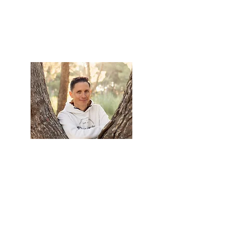
Crédit photos
@Jessica Louis
Photographie
Benjamin Massal
Thérapeute - Médium -
Exorciste
Suivez-moi
Reservation