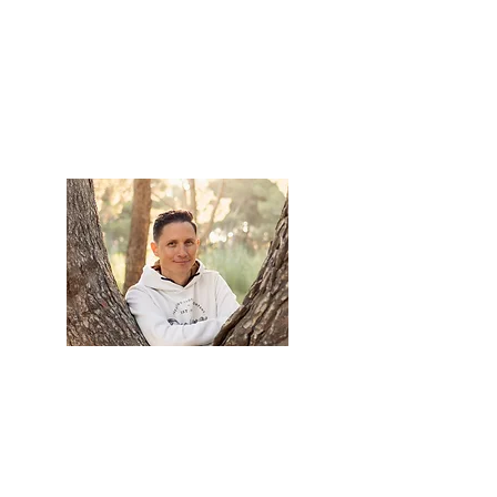
Crédit photos
@Jessica Louis
Photographie
Benjamin Massal
Thérapeute - Médium -
Exorciste