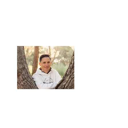
Crédit photos
@Jessica Louis
Photographie
Benjamin Massal
Thérapeute - Médium -
Exorciste