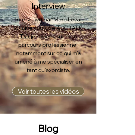
Interview
Interviewé par Marc Leval
(chaîne youtube
ABC TALK
TV
), je reviens sur mon
parcours professionnel,
notamment sur ce qui m'a
amené à me spécialiser en
tant qu'exorciste.
Voir toutes les vidéos
Blog