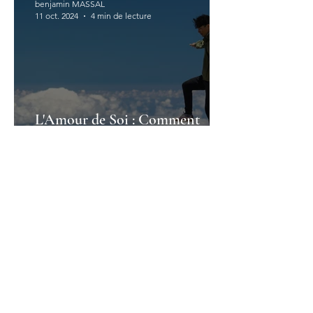
benjamin MASSAL
11 oct. 2024
4 min de lecture
L'Amour de Soi : Comment
(re)Trouver un Equilibre entre
Donner et Recevoir ?
benjamin MASSAL
12 juil. 2024
4 min de lecture