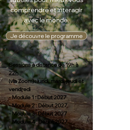
comprendre et interagir
avec le monde.
Je découvre le programme
Sessions à distance de 19h à
22h
(via Zoom) : lundi, mardi, jeudi et
vendredi
- Module 1 : Début 2027
- Module 2 : Début 2027
- Module 3 : Début 2027
- Module 4 : Début 2027