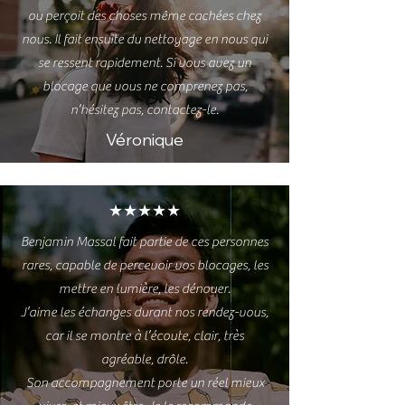
ou perçoit des choses même cachées chez
nous. Il fait ensuite du nettoyage en nous qui
se ressent rapidement. Si vous avez un
blocage que vous ne comprenez pas,
n’hésitez pas, contactez-le.
Véronique
★★★★★
Benjamin Massal fait partie de ces personnes
rares, capable de percevoir vos blocages, les
mettre en lumière, les dénouer.
J’aime les échanges durant nos rendez-vous,
car il se montre à l’écoute, clair, très
agréable, drôle.
Son accompagnement porte un réel mieux