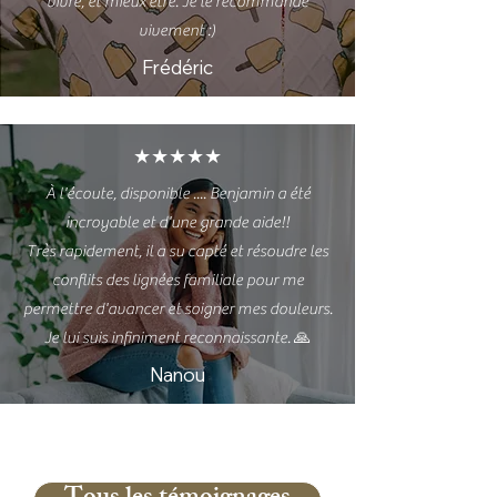
vivre, et mieux être. Je le recommande
vivement :)
Frédéric
★★★★★
À l'écoute, disponible .... Benjamin a été
incroyable et d'une grande aide!!
Très rapidement, il a su capté et résoudre les
conflits des lignées familiale pour me
permettre d'avancer et soigner mes douleurs.
Je lui suis infiniment reconnaissante. 🙏
Nanou