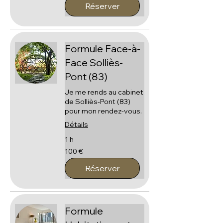
Réserver
Formule Face-à-
Face Solliès-
Pont (83)
Je me rends au cabinet
de Solliès-Pont (83)
pour mon rendez-vous.
Détails
1 h
100
100 €
euros
Réserver
Formule