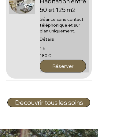
Habitation entre
50 et 125 m2
Séance sans contact
téléphonique et sur
plan uniquement.
Détails
1 h
180
180 €
euros
Réserver
Découvrir tous les soins