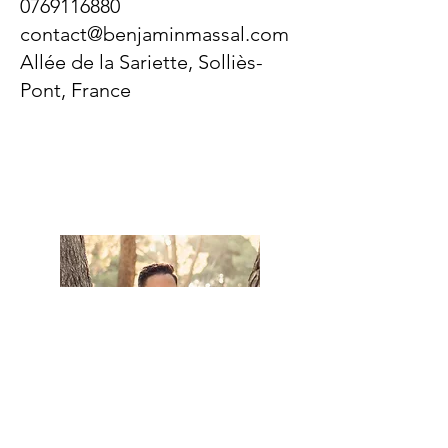
0769116880
contact@benjaminmassal.com
Allée de la Sariette, Solliès-
Pont, France
Crédit photos
@Jessica Louis
Photographie
Benjamin Massal
Thérapeute - Médium -